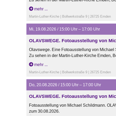
Öffnungszeiten:
mehr ...
dienstags und mittwochs von 15 Uhr bis 17 Uhr
Martin-Luther-Kirche | Bollwerkstraße 9 | 26725 Emden
samstags von 11 Uhr bis 13 Uhr
sonntags nach den Gottesdiensten
Mi, 19.08.2026 / 15:00 Uhr – 17:00 Uhr
OLAVSWEGE. Fotoausstellung von Mic
Olavswege. Eine Fotoausstellung von Michael
Zu sehen in der Martin-Luther-Kirche Emden, B
vom 07.06.26 bis zum 30.08.26.
mehr ...
Öffungszeiten:
Martin-Luther-Kirche | Bollwerkstraße 9 | 26725 Emden
dienstags und mittwochs von 15 Uhr bis 17 Uhr
samstags von 11 Uhr bis 13 Uhr
Do, 20.08.2026 / 15:00 Uhr – 17:00 Uhr
sonntags nach den Gottesdiensten
OLAVSWEGE. Fotoausstellung von Mic
Fotoausstellung von Michael Schildmann. OLA
zum 30.08.2026.