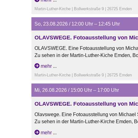
Martin-Luther-Kirche | Bollwerkstraße 9 | 26725 Emden
So, 23.08.2026 / 12:00 Uhr – 12:45 Uhr
OLAVSWEGE. Fotoausstellung von Mic
OLAVSWEGE. Eine Fotoausstellung von Micha
Zu sehen in der Martin-Luther-Kiche Emden, Bo
Öffnungszeiten:
mehr ...
dienstags und mittwochs von 15 Uhr bis 17 Uhr
Martin-Luther-Kirche | Bollwerkstraße 9 | 26725 Emden
samstags von 11 Uhr bis 13 Uhr
sonntags nach den Gottesdiensten
Mi, 26.08.2026 / 15:00 Uhr – 17:00 Uhr
OLAVSWEGE. Fotoausstellung von Mic
Olavswege. Eine Fotoausstellung von Michael
Zu sehen in der Martin-Luther-Kirche Emden, B
vom 07.06.26 bis zum 30.08.26.
mehr ...
Öffungszeiten: