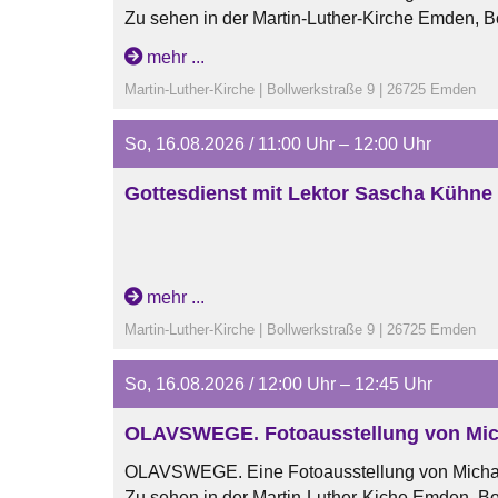
Zu sehen in der Martin-Luther-Kirche Emden, B
vom 07.06.26 bis zum 30.08.26
mehr ...
Öffnungszeiten:
Martin-Luther-Kirche | Bollwerkstraße 9 | 26725 Emden
dienstags und mittwochs von 15 Uhr bis 17 Uhr
samstags von 11 Uhr bis 13 Uhr
So, 16.08.2026 / 11:00 Uhr – 12:00 Uhr
sonntags nach den Gottesdiensten
Gottesdienst mit Lektor Sascha Kühne
mehr ...
Martin-Luther-Kirche | Bollwerkstraße 9 | 26725 Emden
So, 16.08.2026 / 12:00 Uhr – 12:45 Uhr
OLAVSWEGE. Fotoausstellung von Mic
OLAVSWEGE. Eine Fotoausstellung von Micha
Zu sehen in der Martin-Luther-Kiche Emden, Bo