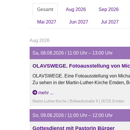
Gesamt
Aug 2026
Sep 2026
Mai 2027
Jun 2027
Jul 2027
Aug 2026
Sa, 08.08.2026 / 11:00 Uhr – 13:00 Uhr
OLAVSWEGE. Fotoausstellung von Mic
OLAVSWEGE. Eine Fotoausstellung von Micha
Zu sehen in der Martin-Luther-Kirche Emden, B
vom 07.06.26 bis zum 30.08.26
mehr ...
Öffnungszeiten:
Martin-Luther-Kirche | Bollwerkstraße 9 | 26725 Emden
dienstags und mittwochs von 15 Uhr bis 17 Uhr
samstags von 11 Uhr bis 13 Uhr
So, 09.08.2026 / 11:00 Uhr – 12:00 Uhr
sonntags nach den Gottesdiensten
Gottesdienst mit Pastorin Bürger