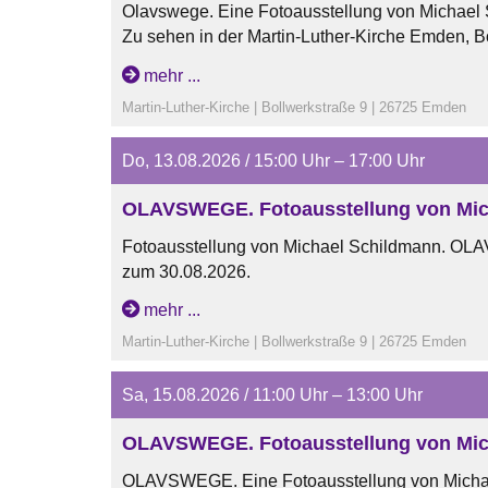
Olavswege. Eine Fotoausstellung von Michael
Zu sehen in der Martin-Luther-Kirche Emden, B
vom 07.06.26 bis zum 30.08.26.
mehr ...
Öffungszeiten:
Martin-Luther-Kirche | Bollwerkstraße 9 | 26725 Emden
dienstags und mittwochs von 15 Uhr bis 17 Uhr
samstags von 11 Uhr bis 13 Uhr
Do, 13.08.2026 / 15:00 Uhr – 17:00 Uhr
sonntags nach den Gottesdiensten
OLAVSWEGE. Fotoausstellung von Mic
Fotoausstellung von Michael Schildmann. OLA
zum 30.08.2026.
Öffnungszeiten:
mehr ...
mittwochs und donnerstags von 15 Uhr bis 17 
Martin-Luther-Kirche | Bollwerkstraße 9 | 26725 Emden
samstags von 11 Uhr bis 13 Uhr
sonntags nach den jeweiligen Gottesdiensten
Sa, 15.08.2026 / 11:00 Uhr – 13:00 Uhr
OLAVSWEGE. Fotoausstellung von Mic
OLAVSWEGE. Eine Fotoausstellung von Micha