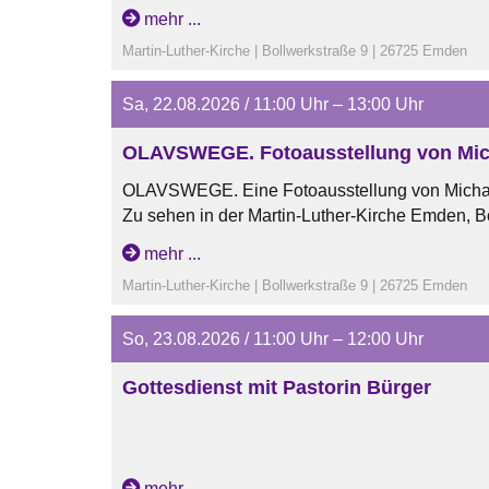
Öffnungszeiten:
mehr ...
mittwochs und donnerstags von 15 Uhr bis 17 
Martin-Luther-Kirche | Bollwerkstraße 9 | 26725 Emden
samstags von 11 Uhr bis 13 Uhr
sonntags nach den jeweiligen Gottesdiensten
Sa, 22.08.2026 / 11:00 Uhr – 13:00 Uhr
OLAVSWEGE. Fotoausstellung von Mic
OLAVSWEGE. Eine Fotoausstellung von Micha
Zu sehen in der Martin-Luther-Kirche Emden, B
vom 07.06.26 bis zum 30.08.26
mehr ...
Öffnungszeiten:
Martin-Luther-Kirche | Bollwerkstraße 9 | 26725 Emden
dienstags und mittwochs von 15 Uhr bis 17 Uhr
samstags von 11 Uhr bis 13 Uhr
So, 23.08.2026 / 11:00 Uhr – 12:00 Uhr
sonntags nach den Gottesdiensten
Gottesdienst mit Pastorin Bürger
mehr ...